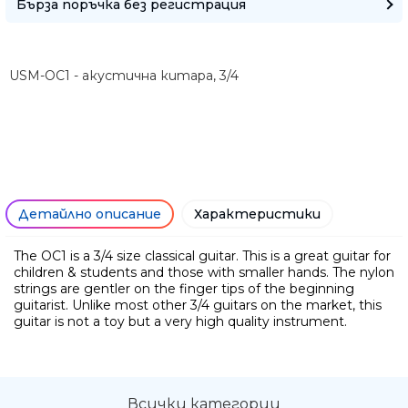
Бърза поръчка без регистрация
USM-OC1 - акустична китара, 3/4
Детайлно описание
Характеристики
The OC1 is a 3/4 size classical guitar. This is a great guitar for
children & students and those with smaller hands. The nylon
strings are gentler on the finger tips of the beginning
Ние ще се свържем с вас в р
guitarist. Unlike most other 3/4 guitars on the market, this
guitar is not a toy but a very high quality instrument.
Всички категории