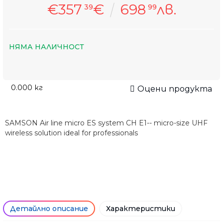
€357
€
698
лв.
39
99
НЯМА НАЛИЧНОСТ
0.000
кг
Оцени продукта
SAMSON Air line micro ES system CH E1-- micro-size UHF
wireless solution ideal for professionals
Детайлно описание
Характеристики