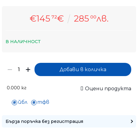
€145
€
285
лв.
72
00
В НАЛИЧНОСТ
0.000
кг
Оцени продукта
йбл
тфв
Бърза поръчка без регистрация
Само попълнет