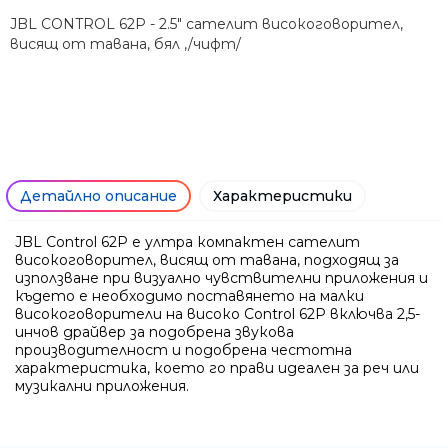
JBL CONTROL 62P - 2.5" сателит високоговорител,
висящ от тавана, бял ,/чифт/
Детайлно описание
Характеристики
JBL Control 62P е ултра компактен сателит
високоговорител, висящ от тавана, подходящ за
използване при визуално чувствителни приложения и
където е необходимо поставянето на малки
високоговорители на високо Control 62P включва 2,5-
инчов драйвер за подобрена звукова
Ние ще се свържем с вас в р
производителност и подобрена честотна
характеристика, което го прави идеален за реч или
музикални приложения.