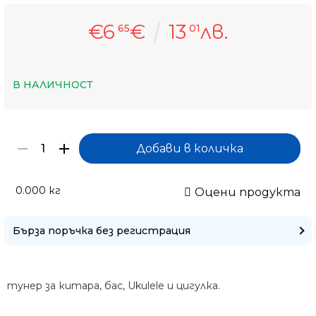
€6
€
13
лв.
65
01
В НАЛИЧНОСТ
0.000
кг
Оцени продукта
Само попълнет
Бърза поръчка без регистрация
тунер за китара, бас, Ukulele и цигулка.