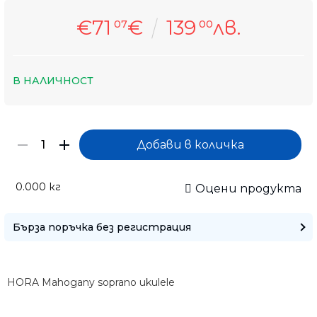
€71
€
139
лв.
07
00
В НАЛИЧНОСТ
0.000
кг
Оцени продукта
Само попълнет
Бърза поръчка без регистрация
HORA Mahogany soprano ukulele