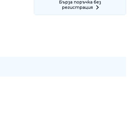
Бърза поръчка без
регистрация
Ние ще се свържем с вас в р