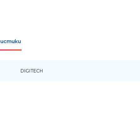
истики
:
DIGITECH