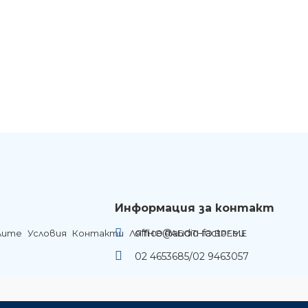
Информация за контакт
office@audio-factor.eu
лите
Условия
Контакти
ЛЯТНО РАБОТНО ВРЕМЕ
02 4653685/02 9463057