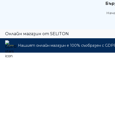
Бър
Нач
Онлайн магазин от SELITON
Нашият онлайн магазин е 100% съобразен с GDP
GDPR
🎁 Промо пакети
🎸 Музикални инструменти
🎛️ Про Аудио & Сцена