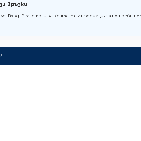
зи връзки
ало
Вход
Регистрация
Контакт
Информация за потребите
R.