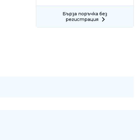
Бърза поръчка без
регистрация
Ние ще се свържем с вас в р