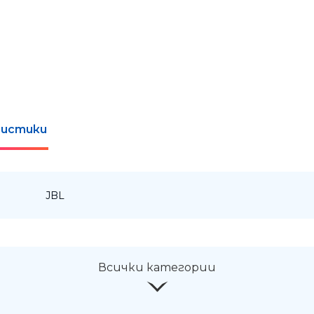
истики
:
JBL
Всички категории