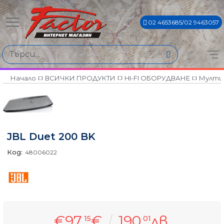
02 4653685/02 9463057
Начало
ВСИЧКИ ПРОДУКТИ
HI-FI ОБОРУДВАНЕ
Мулти
JBL Duet 200 BK
Код:
48006022
€97
€
190
лв.
15
01