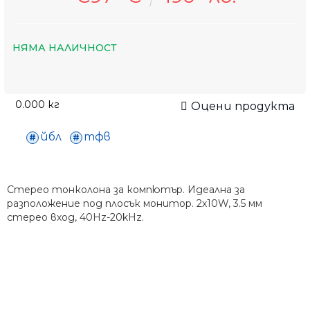
НЯМА НАЛИЧНОСТ
0.000
кг
Оцени продукта
йбл
тфв
Стерео тонколона за компютър. Идеална за
разположение под плосък монитор. 2х10W, 3.5 мм
стерео вход, 40Hz-20kHz.