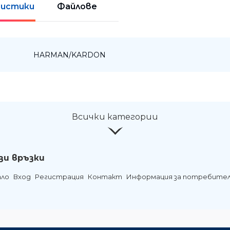
истики
Файлове
:
HARMAN/KARDON
Всички категории
зи връзки
ало
Вход
Регистрация
Контакт
Информация за потребите