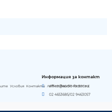
Информация за контакт
office@audio-factor.eu
лите
Условия
Контакти
ЛЯТНО РАБОТНО ВРЕМЕ
02 4653685/02 9463057