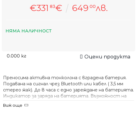
€331
€
649
лв.
83
00
НЯМА НАЛИЧНОСТ
0.000
кг
Оцени продукта
Преносима активна тонколона с вградена батерия.
Подавана на сигнал чрез Bluetooth или кабел ( 3,5 мм
стерео жак). До 8 часа с едно зареждане на батерията.
Индикатор за заряда на батерията. Възможност на
свързване на два Go and Play mini по Bluetooth към едно
Виж още
устройство. Вграден микрофон. Изключително чист и
мощен звук!