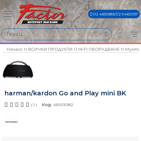
02 4653685/02 9463057
Начало
ВСИЧКИ ПРОДУКТИ
HI-FI ОБОРУДВАНЕ
Мулти
harman/kardon Go and Play mini BK
Код:
( 1 )
45003082