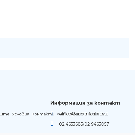
Информация за контакт
office@audio-factor.eu
лите
Условия
Контакти
ЛЯТНО РАБОТНО ВРЕМЕ
02 4653685/02 9463057