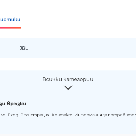
истики
:
JBL
Всички категории
зи връзки
ало
Вход
Регистрация
Контакт
Информация за потребите