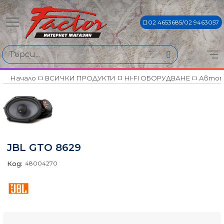
02 4653685/02 9463057
Начало
ВСИЧКИ ПРОДУКТИ
HI-FI ОБОРУДВАНЕ
Автом
JBL GTO 8629
Код:
48004270