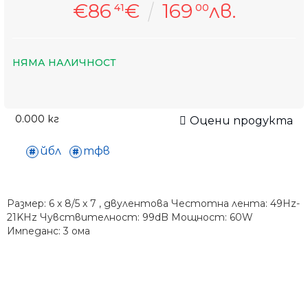
€86
€
169
лв.
41
00
НЯМА НАЛИЧНОСТ
0.000
кг
Оцени продукта
йбл
тфв
Размер: 6 x 8/5 x 7 , двулентова Честотна лента: 49Hz-
21KHz Чувствителност: 99dB Мощност: 60W
Импеданс: 3 ома