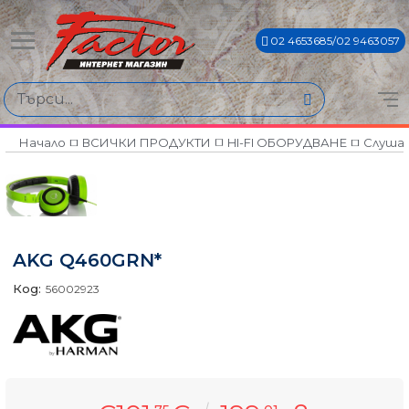
02 4653685/02 9463057
Начало
ВСИЧКИ ПРОДУКТИ
HI-FI ОБОРУДВАНЕ
Слуша
AKG Q460GRN*
Код:
56002923