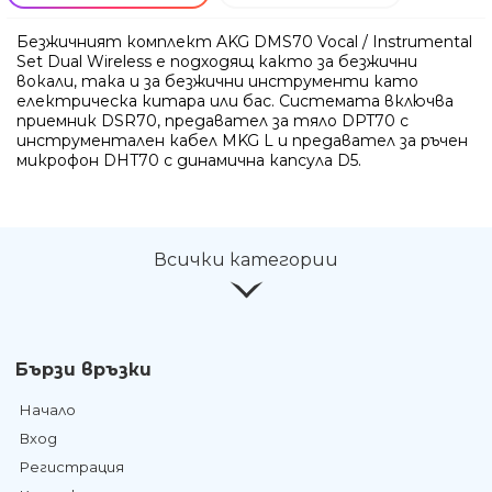
Безжичният комплект AKG DMS70 Vocal / Instrumental
Set Dual Wireless е подходящ както за безжични
вокали, така и за безжични инструменти като
електрическа китара или бас. Системата включва
приемник DSR70, предавател за тяло DPT70 с
инструментален кабел MKG L и предавател за ръчен
микрофон DHT70 с динамична капсула D5.
Всички категории
Бързи връзки
Начало
Вход
Регистрация