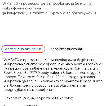
WMS470 - професионална многоканална безжична
микрофонна система
Само попълнет
за конференции, театър и храмове за богослужения
Детайлно описание
Характеристики
WMS470 е професионална многоканална безжична
микрофонна система с предаване на пилотни тонове
за предотвратяване на нежелан шум. Комплектът
Sport включва PT470 body пакет в компактен и здрав
корпус. Пакетът включва и C544 L кондензаторeн
микрофон за глава и комплект за монтаж Има защита
от влага, което осигурява висока степен на
предпазване на микрофона.
Ние ще се свържем с вас в р
Пакетът WMS470 Sports Set включва: