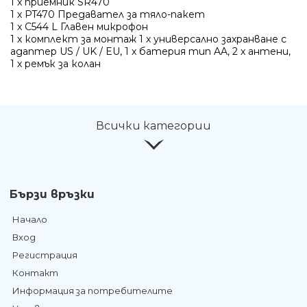
1 x приемник SR470
1 x PT470 Предавател за тяло-пакет
1 x C544 L Главен микрофон
1 x комплект за монтаж 1 x универсално захранване с
адаптер US / UK / EU, 1 x батерия тип AA, 2 x антени,
1 x ремък за колан
Всички категории
Бързи връзки
Начало
Вход
Регистрация
Контакт
Информация за потребителите