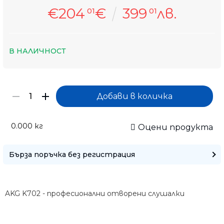
€204
€
399
лв.
01
01
В НАЛИЧНОСТ
0.000
кг
Оцени продукта
Бърза поръчка без регистрация
AKG K702 - професионални отворени слушалки
Само попълнет