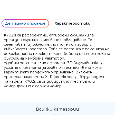
Детайлно описание
Характеристики
K702's са референтни, отворени слушалки за
прецизно слушане, смесване и овладяване. Те
съчетават изключително точен отговор с
гъвкавост и простор. Това се постига с помощта на
революционни плоски телени бобини и патентована
двуслойна мембрана Varimotion.
Удобните, специално оформени 3D възглавнички за
ушите и лентата за глава от естествена кожа
гарантират перфектно прилягане. Включен
професионален мини XLR конектор за бърза подмяна
Ние ще се свържем с вас в р
на кабела. K702s са индивидуално тествани и
номерирани със сериен номер.
Всички категории