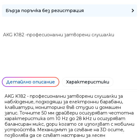
Бърза поръчка без регистрация
Само попълнет
AKG K182 -професионални затворени слушалки
Детайлно описание
Характеристики
AKG K182 - професионални затворени слушалки за
наблюдение, подходящи за електронни барабани,
клавиатури, мониторинг във студио и домашен
запис. Точните 50 мм драйвери осигуряват честотна
характеристика от 10 Hz до 28 kHz и осигуряват
балансиран микс, дори когато се използват с мобилни
Ние ще се свържем с вас в р
устройства. Механизмът за сгъване на 3D осите,
позволява да се сгъват настрани за лесен