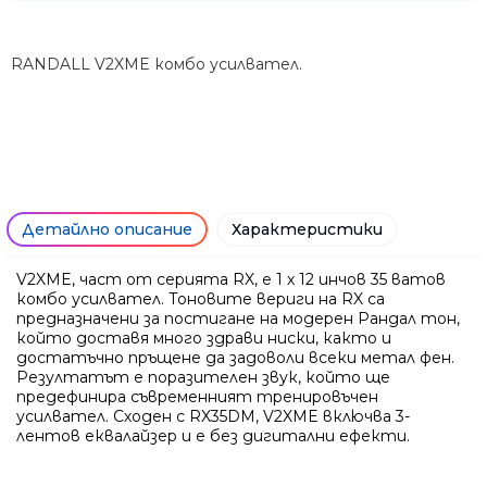
RANDALL V2XME комбо усилвател.
Детайлно описание
Характеристики
V2XME, част от серията RX, е 1 х 12 инчов 35 ватов
комбо усилвател. Тоновите вериги на RX са
предназначени за постигане на модерен Рандал тон,
който доставя много здрави ниски, както и
достатъчно пръщене да задоволи всеки метал фен.
Резултатът е поразителен звук, който ще
Ние ще се свържем с вас в р
предефинира съвременният тренировъчен
усилвател. Сходен с RX35DM, V2XME включва 3-
лентов еквалайзер и е без дигитални ефекти.