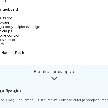
uard
ingerboard
russ rod
dware
gh body tailpiece/bridge
 pickups
tone control
 selector
ers
, Natural, Black
Всички категории
зи връзки
ало
Вход
Регистрация
Контакт
Информация за потребите