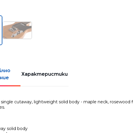
йлно
Характеристики
ние
e, single cutaway, lightweight solid body - maple neck, rosewood f
es.
ay solid body