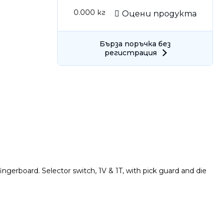
0.000
кг
Оцени продукта
Бърза поръчка без
регистрация
Само попълнет
ingerboard. Selector switch, 1V & 1T, with pick guard and die