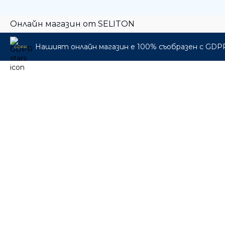
Онлайн магазин от SELITON
Нашият онлайн магазин е 100% съобразен с GDP
GDPR
🎁 Промо пакети
🎸 Музикални инструменти