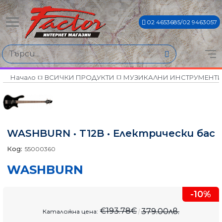
02 4653685/02 9463057
Начало
ВСИЧКИ ПРОДУКТИ
МУЗИКАЛНИ ИНСТРУМЕНТ
WASHBURN • T12B • Електрически бас
Код:
55000360
WASHBURN
-10%
€193.78€
379.00лв.
Каталожна цена: