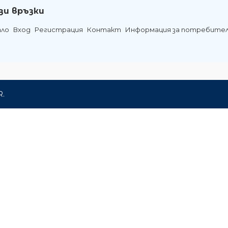
зи връзки
ало
Вход
Регистрация
Контакт
Информация за потребите
R.