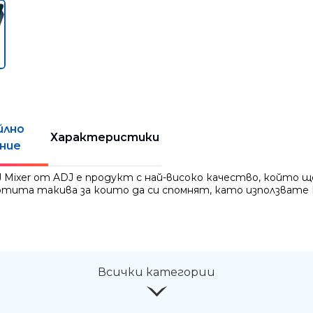
йлно
Характеристики
ние
J Mixer от ADJ е продукт с най-високо качество, който 
тита такива за които да си спомнят, като използвате 
Всички категории