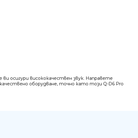
ще ви осигури висококачествен звук. Направете
качествено оборудване, точно като този Q-D6 Pro