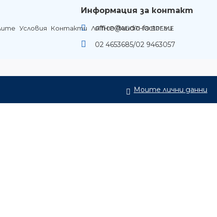
Информация за контакт
office@audio-factor.eu
лите
Условия
Контакти
ЛЯТНО РАБОТНО ВРЕМЕ
02 4653685/02 9463057
Моите лични данни