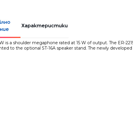
йлно
Характеристики
ние
W is a shoulder megaphone rated at 15 W of output. The ER-221
ted to the optional ST-16A speaker stand. The newly developed