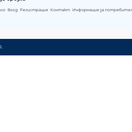
ало
Вход
Регистрация
Контакт
Информация за потребите
R.