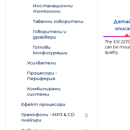
Инсталационни
тонколони
Таванни говорители
Дета
описа
Говорители и
драйвери
The ER-2215
Готови
can be moun
quality.
конфигурации
Усилватели
Процесори •
Периферия
Комбинирани
системи
Ефект процесори
Грамофони • MP3 & CD
плейъри