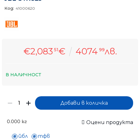
Код:
41000620
€2,083
€
4074
лв.
51
99
В НАЛИЧНОСТ
0.000
кг
Оцени продукта
йбл
тфв