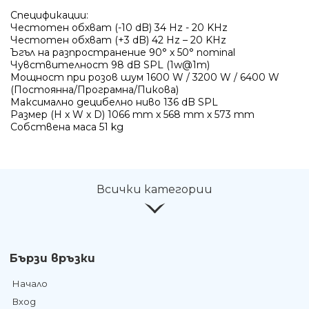
Ние ще се свържем с вас в р
Спецификации:
Честотен обхват (-10 dB) 34 Hz - 20 KHz
Честотен обхват (+3 dB) 42 Hz – 20 KHz
Ъгъл на разпространение 90° x 50° nominal
Чувствителност 98 dB SPL (1w@1m)
Мощност при розов шум 1600 W / 3200 W / 6400 W
(Постоянна/Програмна/Пикова)
Максимално децибелно ниво 136 dB SPL
Размер (H x W x D) 1066 mm x 568 mm x 573 mm
Собствена маса 51 kg
Всички категории
Бързи връзки
Начало
Вход