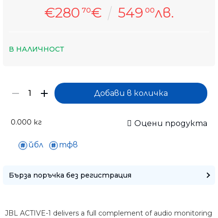
€280
€
549
лв.
70
00
В НАЛИЧНОСТ
0.000
кг
Оцени продукта
йбл
тфв
Бърза поръчка без регистрация
JBL ACTIVE-1 delivers a full complement of audio monitoring
Само попълнет