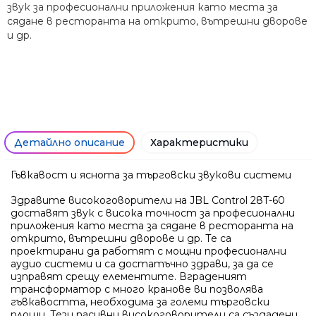
звук за професионални приложения като места за
сядане в ресторанта на открито, вътрешни дворове
и др.
Само попълнет
Детайлно описание
Характеристики
Гъвкавост и яснота за търговски звукови системи
Здравите високоговорители на JBL Control 28T-60
доставят звук с висока точност за професионални
приложения като места за сядане в ресторанта на
открито, вътрешни дворове и др. Те са
проектирани да работят с мощни професионални
аудио системи и са достатъчно здрави, за да се
изправят срещу елементите. Вграденият
трансформатор с много кранове ви позволява
гъвкавостта, необходима за големи търговски
площи. Тези пасивни високоговорители са създадени