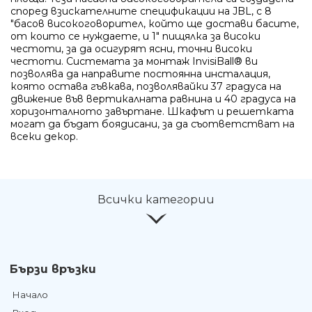
Ние ще се свържем с вас в р
според взискателните спецификации на JBL, с 8
"басов високоговорител, който ще достави басите,
от които се нуждаете, и 1" пищялка за високи
честоти, за да осигурят ясни, точни високи
честоти. Системата за монтаж InvisiBall® ви
позволява да направите постоянна инсталация,
която остава гъвкава, позволявайки 37 градуса на
движение във вертикалната равнина и 40 градуса на
хоризонталното завъртане. Шкафът и решетката
могат да бъдат боядисани, за да съответстват на
всеки декор.
Всички категории
Бързи връзки
Начало