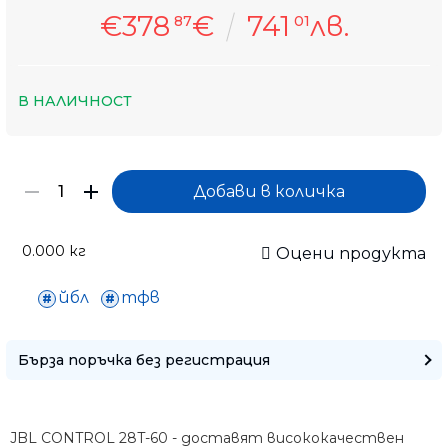
€378
€
741
лв.
87
01
В НАЛИЧНОСТ
0.000
кг
Оцени продукта
йбл
тфв
Бърза поръчка без регистрация
JBL CONTROL 28T-60 - доставят висококачествен