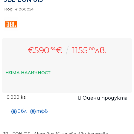
Код:
41000054
€590
€
1155
лв.
54
00
НЯМА НАЛИЧНОСТ
0.000
кг
Оцени продукта
йбл
тфв
JBL EON 615 - Активна 15 инчова Дву-Лентова