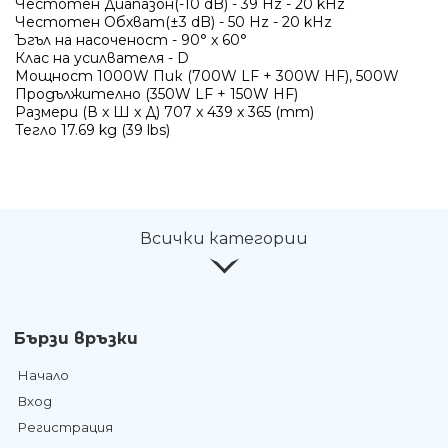
Честотен Диапазон(-10 dB) - 39 Hz - 20 kHz
Честотен Обхват(±3 dB) - 50 Hz - 20 kHz
Ъгъл на насоченост - 90° x 60°
Клас на усилвателя - D
Мощност 1000W Пик (700W LF + 300W HF), 500W
Продължително (350W LF + 150W HF)
Размери (В x Ш x Д) 707 x 439 x 365 (mm)
Тегло 17.69 kg (39 lbs)
Всички категории
Бързи връзки
Начало
Вход
Регистрация