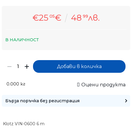
€25
€
48
лв.
05
99
В НАЛИЧНОСТ
0.000
кг
Оцени продукта
Само попълнет
Бърза поръчка без регистрация
Klotz VIN-0600 6 m