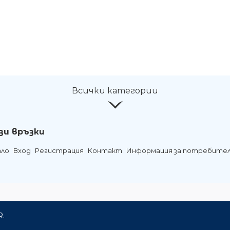
Всички категории
зи връзки
ало
Вход
Регистрация
Контакт
Информация за потребите
R.