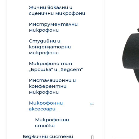
Жични вокални и
Осветление
сценични микрофони
Инструментални
Стойки• Кабели • Калъфи
микрофони
Кино проектори
Студийни и
кондензаторни
микрофони
Микрофони тип
„Брошка“ и „Хедсет“
Инсталационни и
конферентни
микрофони
Микрофонни
аксесoари
Микрофонни
стойки
Безжични системи