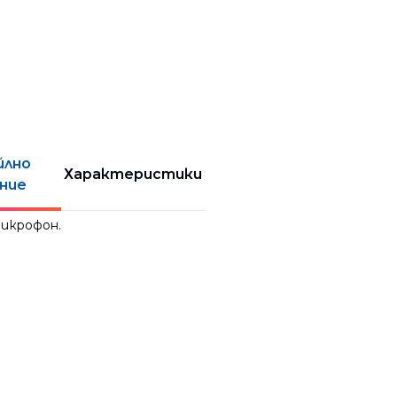
йлно
Характеристики
ние
микрофон.