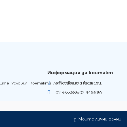
Информация за контакт
office@audio-factor.eu
лите
Условия
Контакти
ЛЯТНО РАБОТНО ВРЕМЕ
02 4653685/02 9463057
Моите лични данни