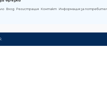
зи връзки
ало
Вход
Регистрация
Контакт
Информация за потребите
R.