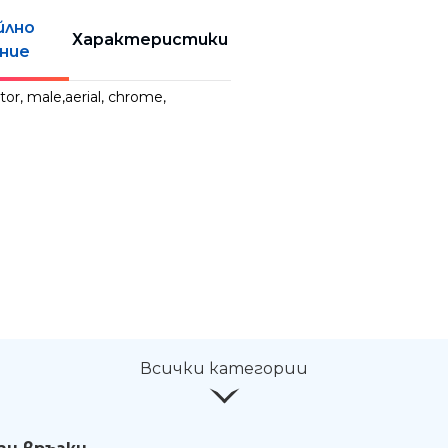
йлно
Характеристики
ние
r, male,aerial, chrome,
Всички категории