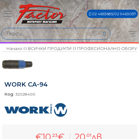
02 4653685/02 9463057
Начало
ВСИЧКИ ПРОДУКТИ
ПРОФЕСИОНАЛНО ОБОРУ
WORK CA-94
Код:
32028400
€10
€
20
лв.
23
01