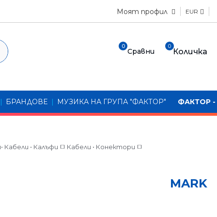
Моят профил
EUR
0
0
Количка
Сравни
ри
нични микрофони
оакустични китари
ални пиана • MIDI
крофони
истеми
аторни микрофони
зжични системи
ийни и мониторни слушалки
|
БРАНДОВЕ
|
МУЗИКА НА ГРУПА "ФАКТОР"
ФАКТОР -
Електронни б
шка“ и „Хедсет“
теми (Брошки/Хедсети)
ети с микрофон
лни пултове
а и бас
Китарни ком
нферентни микрофони
 системи
ки
ни пултове
 Кабели • Калъфи
Кабели • Конектори
и за домашно кино
и
Китарни глав
Електрическ
ри
ни системи
ксове и сценични кутии
Професионалн
Микрофон
 тонколони
PARTYBOX
MARK
Китарни каб
Бас струни
и системи
роцесори
Активни тонк
ни
ne/iPad
TRUE WIRELES
Калъфи
ари
Палки
Бас комбота
Акустични и 
Калъфи
ия
 (грамофони)
Пасивни тонк