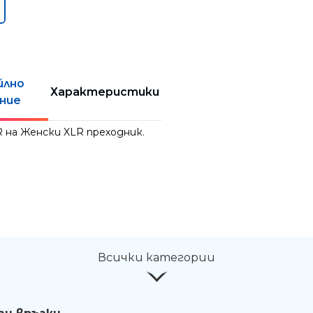
йлно
Характеристики
ние
 на Женски XLR преходник.
Всички категории