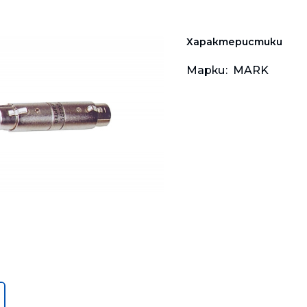
Мрежови плейъри
Аудио-видео ресийвъ
Тонколони за компю
Тип "тапа"
Китарни ефекти • Пр
Звукозаписни аксесо
Комбинирани систем
Студийни и DJ плейъ
Осветителни тела
Грамофони
Кабели и аксесоари
Микрофони
Преносими
Характеристики
Безжични системи
Инсталационни мулт
Аксесоари
Стойки
Hi-Fi
Марки:
MARK
Кабели • Конектори
Gaming
Калъфи • Куфари • Са
За деца
Аксесоари