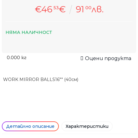
€46
€
91
лв.
53
00
НЯМА НАЛИЧНОСТ
0.000
кг
Оцени продукта
WORK MIRROR BALLS16"" (40см)
Детайлно описание
Характеристики