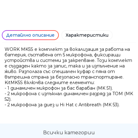
Детайлно описание
Характеристики
WORK MK5S е комплект за вокализация за работа на
батерия, съставена от 5 микрофона, фиксиращи
устройства и системи за закрепване. Този комплект
е създаден както за запис, така и за изпълнение на
живо. Разполага със специален куфар с пяна от
вътрешна страна за безопасно транспортиране.
KitMK5S включва следните елементи:
- 1 динамичен микрофон за бас барабан (MK 51).
- 2 микрофона с изпъкнал динамичен разряд за TOM (MK
Ние ще се свържем с вас в р
52).
- 2 микрофона за диез и Hi Hat с Antibreath (MK 53).
Всички категории