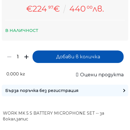
€224
€
440
лв.
97
00
В НАЛИЧНОСТ
0.000
кг
Оцени продукта
Бърза поръчка без регистрация
WORK MK 5 S BATTERY MICROPHONE SET -- за
Само попълнет
вокал,запис