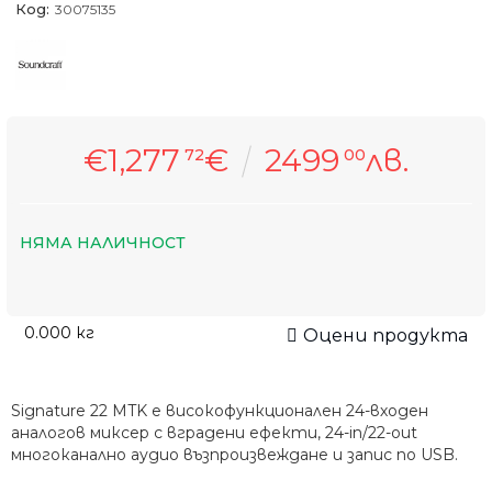
Код:
30075135
€1,277
€
2499
лв.
72
00
НЯМА НАЛИЧНОСТ
0.000
кг
Оцени продукта
Signature 22 MTK е високофункционален 24-входен
аналогов миксер с вградени ефекти, 24-in/22-out
многоканално аудио възпроизвеждане и запис по USB.