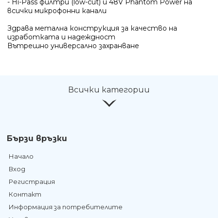
- Hi-Pass филтри (low-cut) и 48V Phantom Power на
всички микрофонни канали
Здрава метална конструкция за качество на
изработката и надеждност
Вътрешно универсално захранване
Всички категории
Бързи връзки
Начало
Вход
Регистрация
Контакт
Информация за потребителите