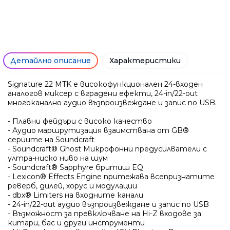
Детайлно описание
Характеристики
Signature 22 MTK е високофункционален 24-входен
аналогов миксер с вградени ефекти, 24-in/22-out
многоканално аудио възпроизвеждане и запис по USB.
- Плавни фейдъри с високо качество
- Аудио маршрутизация взаимствана от GB®
сериите на Soundcraft
- Soundcraft® Ghost Микрофонни предусилватели с
ултра-ниско ниво на шум
- Soundcraft® Sapphyre бритиш EQ
- Lexicon® Effects Engine притежава всепризнатите
реверб, дилей, хорус и модулации
- dbx® Limiters на входните канали
- 24-in/22-out аудио възпроизвеждане и запис по USB
- Възможност за превключване на Hi-Z входове за
китари, бас и други инструменти