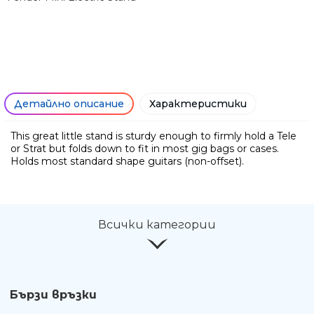
Детайлно описание
Характеристики
This great little stand is sturdy enough to firmly hold a Tele
or Strat but folds down to fit in most gig bags or cases.
Holds most standard shape guitars (non-offset).
Ние ще се свържем с вас в р
Всички категории
Бързи връзки