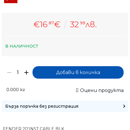
€16
€
32
лв.
87
99
В НАЛИЧНОСТ
0.000
кг
Оцени продукта
Само попълнет
Бърза поръчка без регистрация
FENDER 20'INST CABLE BLK