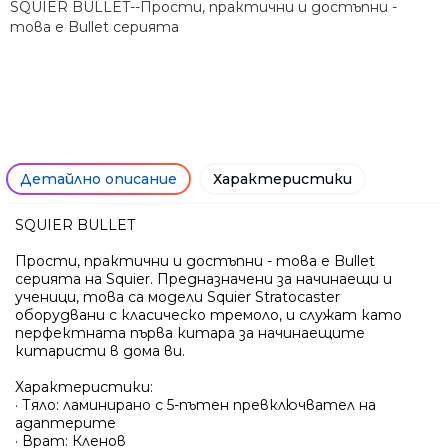
SQUIER BULLET--Прости, практични и достъпни -
това е Bullet серията
Детайлно описание
Характеристики
SQUIER BULLET
Прости, практични и достъпни - това е Bullet
серията на Squier. Предназначени за начинаещи и
ученици, това са модели Squier Stratocaster
оборудвани с класическо тремоло, и служат като
перфектната първа китара за начинаещите
китаристи в дома ви.
Характеристики:
· Тяло: ламинирано с 5-пътен превключвател на
адаптерите
· Врат: Кленов