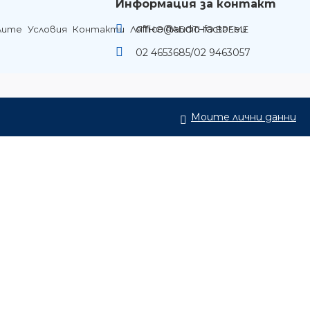
Информация за контакт
office@audio-factor.eu
лите
Условия
Контакти
ЛЯТНО РАБОТНО ВРЕМЕ
02 4653685/02 9463057
Моите лични данни