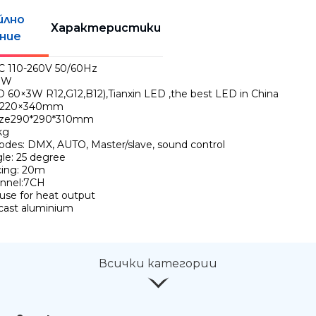
йлно
Характеристики
ние
 AC 110-260V 50/60Hz
20W
D 60×3W R12,G12,B12),Tianxin LED ,the best LED in China
20×220×340mm
size290*290*310mm
kg
odes: DMX, AUTO, Master/slave, sound control
le: 25 degree
cing: 20m
annel:7CH
 use for heat output
: cast aluminium
Всички категории