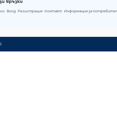
зи връзки
ало
Вход
Регистрация
Контакт
Информация за потребите
R.