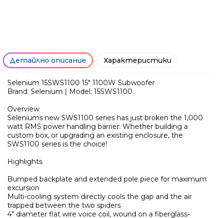
Само попълнет
Детайлно описание
Характеристики
Selenium 15SWS1100 15" 1100W Subwoofer
Brand: Selenium | Model: 15SWS1100
Overview
Seleniums new SWS1100 series has just broken the 1,000
watt RMS power handling barrier. Whether building a
custom box, or upgrading an existing enclosure, the
SWS1100 series is the choice!
Highlights
Bumped backplate and extended pole piece for maximum
excursion
Multi-cooling system directly cools the gap and the air
trapped between the two spiders
Ние ще се свържем с вас в р
4" diameter flat wire voice coil, wound on a fiberglass-