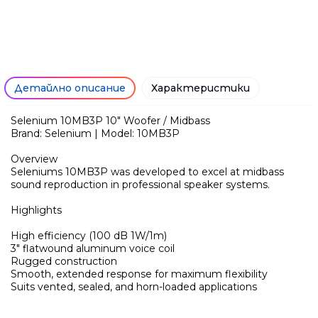
Детайлно описание
Характеристики
Selenium 10MB3P 10" Woofer / Midbass
Brand: Selenium | Model: 10MB3P
Overview
Seleniums 10MB3P was developed to excel at midbass
sound reproduction in professional speaker systems.
Highlights
High efficiency (100 dB 1W/1m)
3" flatwound aluminum voice coil
Ние ще се свържем с вас в р
Rugged construction
Smooth, extended response for maximum flexibility
Suits vented, sealed, and horn-loaded applications