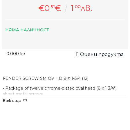
€0
€
1
лв.
51
00
НЯМА НАЛИЧНОСТ
0.000
кг
Оцени продукта
FENDER SCREW SM OV HD 8 X 1-3/4 (12)
• Package of twelve chrome-plated oval head (8 x 1 3/4")
sheet metal screws
Виж още
• Used for neck plate mounting on most American Standard,
American Series, and American Deluxe guitars
• Some of our most requested replacement screws
• Made for Fender and used on a variety of vintage and