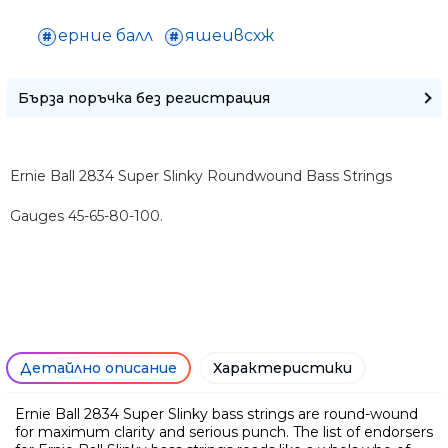
Само попълнет
ерние балл
яшеивсхж
Бърза поръчка без регистрация
Ernie Ball 2834 Super Slinky Roundwound Bass Strings
Gauges 45-65-80-100.
Детайлно описание
Характеристики
Ние ще се свържем с вас в р
Ernie Ball 2834 Super Slinky bass strings are round-wound
for maximum clarity and serious punch. The list of endorsers