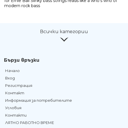
for Ernie Ball Slinky bass strings reads like a who's who of
modern rock bass
Всички категории
Бързи връзки
Начало
Вход
Регистрация
Контакт
Информация за потребителите
Условия
Контакти
ЛЯТНО РАБОТНО ВРЕМЕ