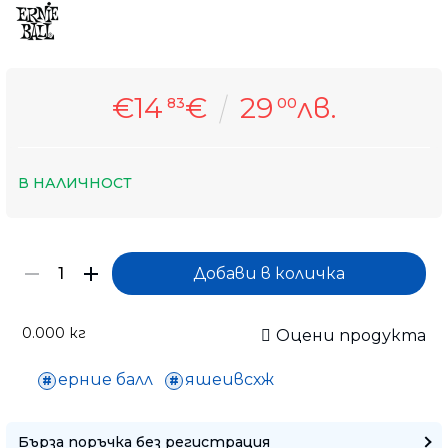
€14
€
29
лв.
83
00
В НАЛИЧНОСТ
0.000
кг
Оцени продукта
ерние балл
яшеивсхж
Само попълнет
Бърза поръчка без регистрация