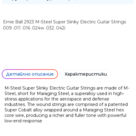
Ernie Ball 2923 M-Steel Super Slinky Electric Guitar Strings
009 .011 .016 .024w .032 .042ï
Детайлно описание
Характеристики
M-Steel Super Slinky Electric Guitar Strings are made of M-
Steel, short for Maraging Steel, a superalloy used in high-
stress applications for the aerospace and defense
Ние ще се свържем с вас в р
industries. The wound strings are comprised of a patented
Super Cobalt alloy wrapped around a Maraging Steel hex
core wire, producing a richer and fuller tone with powerful
low-end response