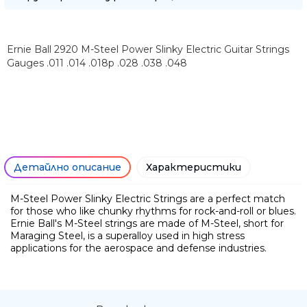
Ernie Ball 2920 M-Steel Power Slinky Electric Guitar Strings
Gauges .011 .014 .018p .028 .038 .048
Детайлно описание
Характеристики
M-Steel Power Slinky Electric Strings are a perfect match
for those who like chunky rhythms for rock-and-roll or blues.
Ние ще се свържем с вас в р
Ernie Ball's M-Steel strings are made of M-Steel, short for
Maraging Steel, is a superalloy used in high stress
applications for the aerospace and defense industries.