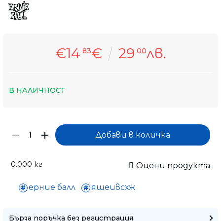
€14
€
29
лв.
83
00
В НАЛИЧНОСТ
0.000
кг
Оцени продукта
ерние балл
яшеивсхж
Само попълнет
Бърза поръчка без регистрация