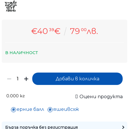
€40
€
79
лв.
39
00
В НАЛИЧНОСТ
0.000
кг
Оцени продукта
ерние балл
яшеивсхж
Само попълнет
Бърза поръчка без регистрация