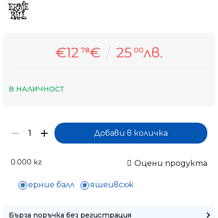
€12
€
25
лв.
78
00
В НАЛИЧНОСТ
0.000
кг
Оцени продукта
ерние балл
яшеивсхж
Бърза поръчка без регистрация