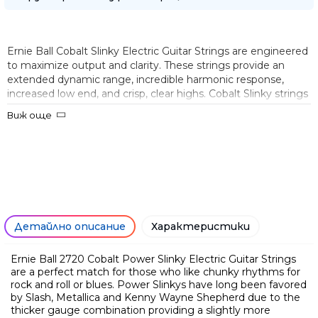
Само попълнет
Ernie Ball Cobalt Slinky Electric Guitar Strings are engineered
to maximize output and clarity. These strings provide an
extended dynamic range, incredible harmonic response,
increased low end, and crisp, clear highs. Cobalt Slinky strings
produce a stronger magnetic response with pickups than
Виж още
any other alloy previously available. Cobalt Slinky guitar
strings are also wound for added flexibility, making string
bending a breeze.
Gauges .011 .014 .018 .028 .038 .048
Детайлно описание
Характеристики
Ernie Ball 2720 Cobalt Power Slinky Electric Guitar Strings
Ние ще се свържем с вас в р
are a perfect match for those who like chunky rhythms for
rock and roll or blues. Power Slinkys have long been favored
by Slash, Metallica and Kenny Wayne Shepherd due to the
thicker gauge combination providing a slightly more