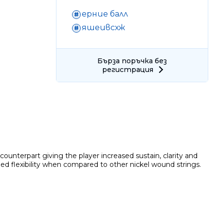
ерние балл
яшеивсхж
Бърза поръчка без
регистрация
Ние ще се свържем с вас в р
counterpart giving the player increased sustain, clarity and
ed flexibility when compared to other nickel wound strings.