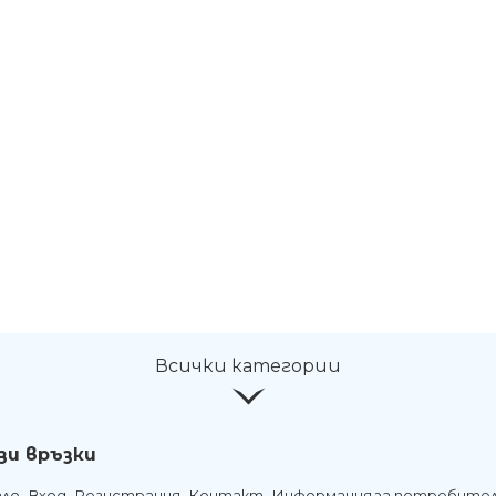
Всички категории
зи връзки
ало
Вход
Регистрация
Контакт
Информация за потребите