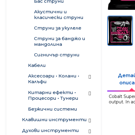
Бас струни
Пасивни субуфери
Калъфи • Куфари •
плейъри
Бас комбота
Сандъци
Акустични и
Line Array
Бас глави
класически струни
Аксесоари
Инсталационни
Бас кабинети
Струни за укулеле
тонколони
Акустични комбота
Струни за банджо и
Таванни
мандолина
говорители
Сигничър струни
Говорители и
драйвери
Кабели
Готови
Дета
Аксесоари • Колани •
конфигурации
Калъфи
описа
Калъфи
Китарни ефекти •
Cobalt Super
Процесори • Тунери
output. In a
Калъфи за
Kолани
електрическа
Китарни ефекти и
Безжични системи
Грижа и поддръжка
китара
фуутсуичове
Клавишни инструменти
Аксесоари
Калъфи за бас
Бас ефекти
Синтезатори •
Духови инструменти