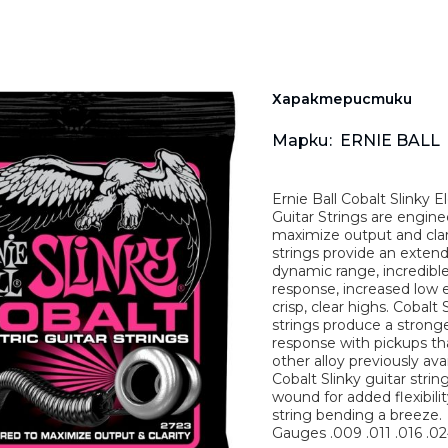
Мрежови плейъри
Аудио-видео ресийвъ
Тонколони за компю
Тип "тапа"
Китарни ефекти • Пр
Звукозаписни аксесо
Комбинирани систем
Студийни и DJ плейъ
Осветителни тела
Грамофони
Кабели и аксесоари
Микрофони
Преносими
Безжични системи
Инсталационни мулт
Аксесоари
Стойки
Hi-Fi
Характеристики
Кабели • Конектори
Gaming
Марки:
ERNIE BALL
Калъфи • Куфари • Са
За деца
Ernie Ball Cobalt Slinky El
Guitar Strings are engin
Аксесоари
maximize output and clar
strings provide an exten
dynamic range, incredibl
response, increased low 
crisp, clear highs. Cobalt 
strings produce a stron
response with pickups t
other alloy previously avai
Cobalt Slinky guitar strin
wound for added flexibili
string bending a breeze.
Gauges .009 .011 .016 .02