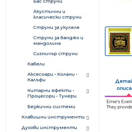
Бас струни
Пасивни субуфери
Калъфи • Куфари •
плейъри
Бас комбота
Сандъци
Акустични и
Line Array
Бас глави
класически струни
Аксесоари
Инсталационни
Бас кабинети
Струни за укулеле
тонколони
Акустични комбота
Струни за банджо и
Таванни
мандолина
говорители
Сигничър струни
Говорители и
драйвери
Кабели
Готови
Аксесоари • Колани •
конфигурации
Калъфи
Дета
описа
Калъфи
Китарни ефекти •
Процесори • Тунери
Калъфи за
Kолани
Ernie's Ever
електрическа
Китарни ефекти и
Безжични системи
They provide
Грижа и поддръжка
китара
фуутсуичове
Клавишни инструменти
Аксесоари
Калъфи за бас
Бас ефекти
Синтезатори •
Духови инструменти