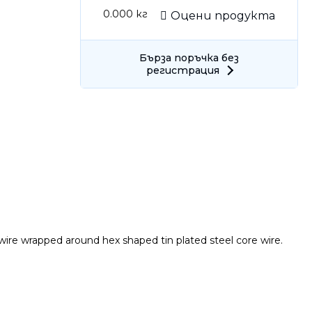
0.000
кг
Оцени продукта
Бърза поръчка без
регистрация
Ние ще се свържем с вас в р
ire wrapped around hex shaped tin plated steel core wire.