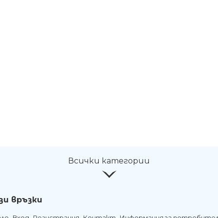
Всички категории
зи връзки
ало
Вход
Регистрация
Контакт
Информация за потребите