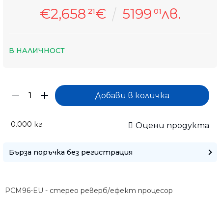
€2,658
€
5199
лв.
21
01
В НАЛИЧНОСТ
0.000
кг
Оцени продукта
Бърза поръчка без регистрация
PCM96-EU - стерео реверб/ефект процесор
Само попълнет