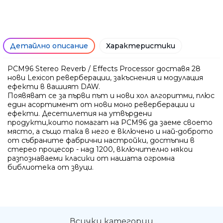
Детайлно описание
Характеристики
PCM96 Stereo Reverb / Effects Processor доставя 28
нови Lexicon реверберации, закъснения и модулация
ефекти в вашият DAW.
Появяват се за първи път и нови хол алгоритми, плюс
един асортимент от нови моно реверберации и
ефекти. Десетилетия на утвърдени
продукти,които помагат на PCM96 да заеме своето
място, а също така в него е включено и най-доброто
от събраните фабрични настройки, достъпни в
стерео процесор - над 1200, включително някои
Ние ще се свържем с вас в р
разпознаваеми класики от нашата огромна
библиотека от звуци.
Всички категории