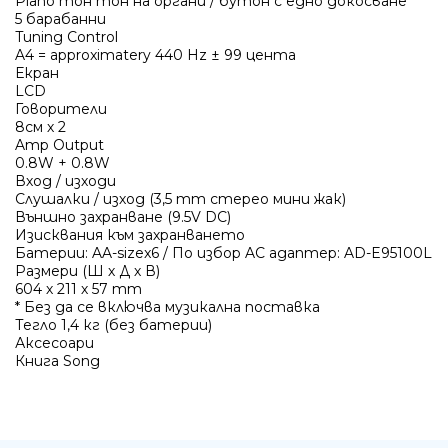
Piano тон тон на органи / бутон с едно докосване
5 барабанни
Tuning Control
A4 = approximatery 440 Hz ± 99 цента
Екран
LCD
Ние ще се свържем с вас в р
Говорители
8см х 2
Amp Output
0.8W + 0.8W
Вход / изходи
Слушалки / изход (3,5 mm стерео мини жак)
Външно захранване (9.5V DC)
Изисквания към захранването
Батерии: AA-sizex6 / По избор AC адаптер: AD-E95100L
Размери (Ш х Д х В)
604 х 211 х 57 mm
* Без да се включва музикална поставка
Тегло 1,4 кг (без батерии)
Аксесоари
Книга Song