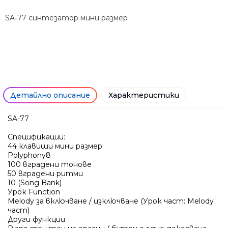
SA-77 синтезатор мини размер
Детайлно описание
Характеристики
Само попълнет
SA-77
Спецификации:
44 клавиши мини размер
Polyphony8
100 вградени тонове
50 вградени ритми
10 (Song Bank)
Урок Function
Melody за включване / изключване (Урок част: Melody
част)
Други функции